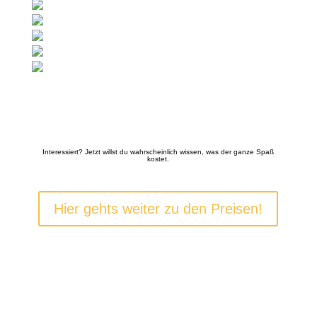
DU SIEHST ALSO, MIT JEDEM HUND IST EIN SHOOTING
MÖGLICH.
Interessiert? Jetzt willst du wahrscheinlich wissen, was der ganze Spaß
kostet.
Hier gehts weiter zu den Preisen!