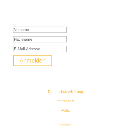
NEWSLETTER
Keine Shootingaktion und Rabatte mehr verpassen! Keine Sorge
ich werde euch nicht mit Mails bombardieren.
Vielen Dank für die Anmeldung!
Anmelden
Datenschutzerklärung
Impressum
AGBs
Kontakt