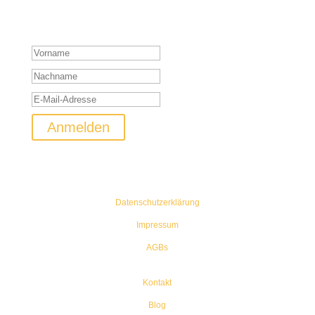
Keine Shootingaktion und Rabatte mehr verpassen! Keine Sorge
ich werde euch nicht mit Mails bombardieren.
Vielen Dank für die Anmeldung!
Anmelden
Datenschutzerklärung
Impressum
AGBs
Kontakt
Blog