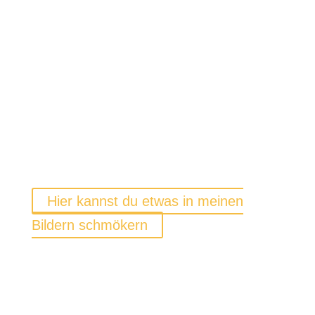
neues beibringen möchte. Er will einfach gefallen. Auch ist er
extrem anhänglich und immer öfter stellt er meine Geduld auf die
Probe.
Anders als vermutet, hat er sich am Anfang vorm Wasser
gefürchtet, aber mittlerweile läuft er so gern darin herum (da sind
seine Ohren auch wieder auf Durchzug haha). Er ist aber stets
vorsichtig und springt nie kopflos rein.
SO NUN ABER GENUG VON MIR!
Hier kannst du etwas in meinen
Bildern schmökern
NEWSLETTER