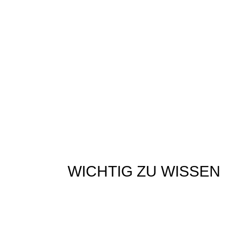
ABLAUF
Nach deiner Buchung bekommst du alle wichtigen
Beim Termin fotografieren wir deinen Hund im fla
Nach dem Shooting erhältst du eine Onlinegalerie 
Verfügung gestellt.
WICHTIG ZU WISSEN
Bitte bring für deinen Hund ein Handtuch mit und
Ein Spielzeug oder Leckerli, das dein Hund besond
Das Shooting findet draußen statt.