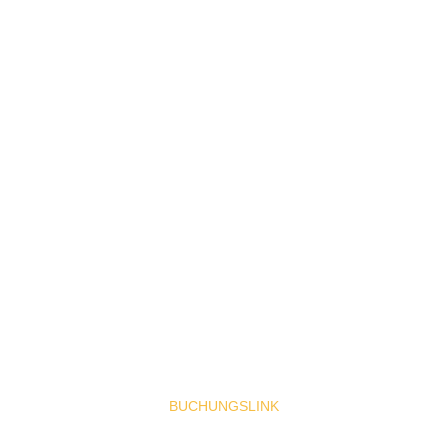
ERN
Die Plätze für Pfeffenhausen sind limitiert.
 das Dark Water Shooting am 18. oder 19. Juli 2026 sichern möchtest, 
BUCHUNGSLINK