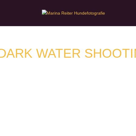
DARK WATER SHOOT
18. & 19.07 2026 am Hundeplatz SV OG Pfeffenh