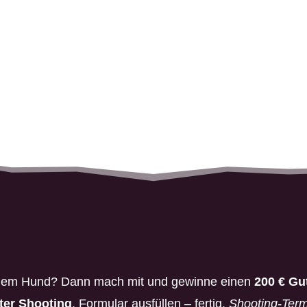
inem Hund? Dann mach mit und gewinne einen
200 € Gu
ter Shooting
. Formular ausfüllen – fertig.
Shooting-Term