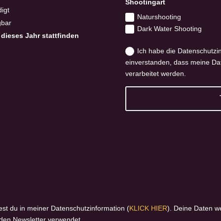
Shootingart
igt
Naturshooting
gbar
Dark Water Shooting
dieses Jahr stattfinden
Ich habe die Datenschutzi
einverstanden, dass meine Da
verarbeitet werden.
est du in meiner Datenschutzinformation (
KLICK HIER
). Deine Daten w
 den Newsletter verwendet.