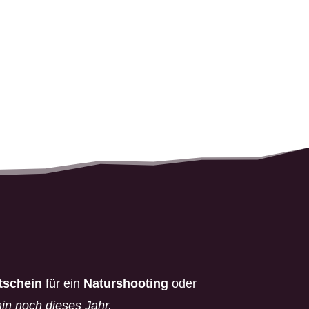
tschein
für ein
Naturshooting
oder
in noch dieses Jahr.