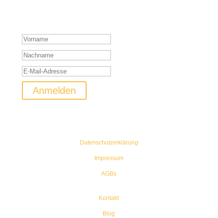
Keine Shootingaktion und Rabatte mehr verpassen! Keine Sorge
ich werde euch nicht mit Mails bombardieren.
Vielen Dank für die Anmeldung!
Anmelden
Datenschutzerklärung
Impressum
AGBs
Kontakt
Blog