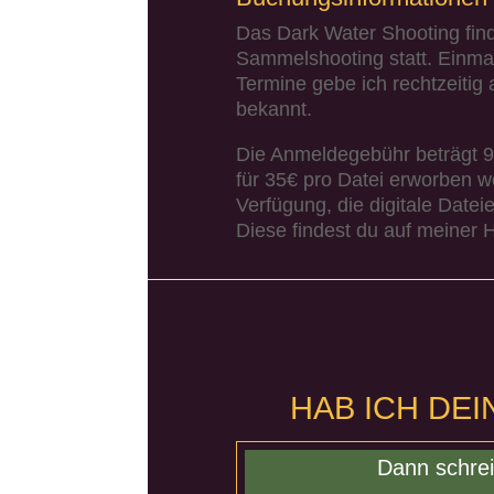
Das Dark Water Shooting find
Sammelshooting statt. Einma
Termine gebe ich rechtzeitig
bekannt.
Die Anmeldegebühr beträgt 90
für 35€ pro Datei erworben w
Verfügung, die digitale Date
Diese findest du auf meiner
HAB ICH DE
Dann schrei