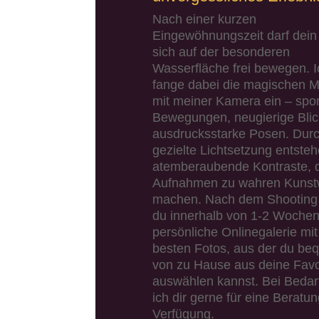
Nach einer kurzen
Eingewöhnungszeit darf dei
sich auf der besonderen
Wasserfläche frei bewegen. I
fange dabei die magischen 
mit meiner Kamera ein – spo
Bewegungen, neugierige Bli
ausdrucksstarke Posen. Dur
gezielte Lichtsetzung entste
atemberaubende Kontraste, d
Aufnahmen zu wahren Kunst
machen. Nach dem Shooting 
du innerhalb von 1-2 Wochen
persönliche Onlinegalerie mi
besten Fotos, aus der du be
von zu Hause aus deine Favo
auswählen kannst. Bei Bedar
ich dir gerne für eine Beratun
Verfügung.​