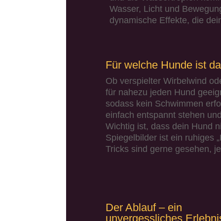
Wasser, Licht und Bewegung
dynamische Effekte, die dei
Für welche Hunde ist da
Ob verspielter Wirbelwind ode
für nahezu jeden Hund geeign
sodass kein Schwimmen erford
einfach entspannt stehen und 
Wichtig ist, dass dein Hund 
Spiegelbilder ist ein ruhiges 
Tricks sind gerne gesehen, je
Der Ablauf – ein
unvergessliches Erlebni