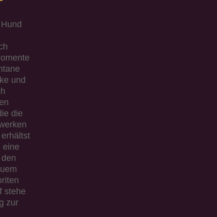
n Hund
ch
Momente
ntane
cke und
ch
hen
ie die
werken
erhältst
 eine
t den
quem
riten
f stehe
g zur