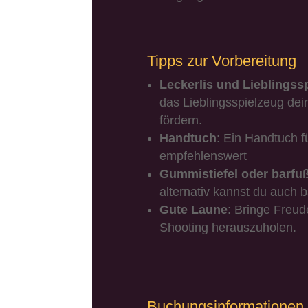
Tipps zur Vorbereitung
Leckerlis und Lieblingss
das Lieblingsspielzeug de
fördern.
Handtuch
:
Ein Handtuch f
empfehlenswert
Gummistiefel oder barfu
alternativ kannst du auch 
Gute Laune
:
Bringe Freud
Shooting herauszuholen.
Buchungsinformationen