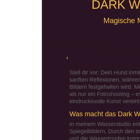
DARK W
Magische 
Stell dir vor: Dein Hund in
sanften Reflexionen, währen
Bildern festgehalten wird. M
als nur ein Fotoshooting – 
eindrucksvolle Kunst vereint
Was macht das Dark Wa
In meinem Wasserstudio ents
Spiegelbildern.
Durch den sc
und die Wassertropfen kom